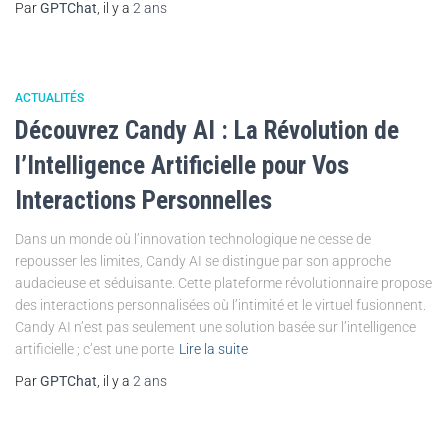
Par
GPTChat
, il y a
2 ans
ACTUALITÉS
Découvrez Candy AI : La Révolution de
l’Intelligence Artificielle pour Vos
Interactions Personnelles
Dans un monde où l’innovation technologique ne cesse de
repousser les limites, Candy AI se distingue par son approche
audacieuse et séduisante. Cette plateforme révolutionnaire propose
des interactions personnalisées où l’intimité et le virtuel fusionnent.
Candy AI n’est pas seulement une solution basée sur l’intelligence
artificielle ; c’est une porte
Lire la suite
Par
GPTChat
, il y a
2 ans