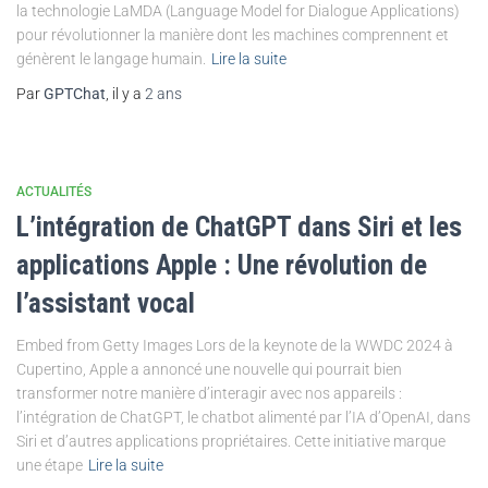
la technologie LaMDA (Language Model for Dialogue Applications)
pour révolutionner la manière dont les machines comprennent et
génèrent le langage humain.
Lire la suite
Par
GPTChat
, il y a
2 ans
ACTUALITÉS
L’intégration de ChatGPT dans Siri et les
applications Apple : Une révolution de
l’assistant vocal
Embed from Getty Images Lors de la keynote de la WWDC 2024 à
Cupertino, Apple a annoncé une nouvelle qui pourrait bien
transformer notre manière d’interagir avec nos appareils :
l’intégration de ChatGPT, le chatbot alimenté par l’IA d’OpenAI, dans
Siri et d’autres applications propriétaires. Cette initiative marque
une étape
Lire la suite