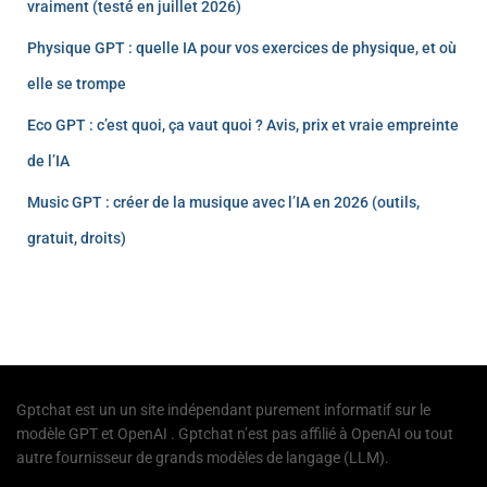
vraiment (testé en juillet 2026)
Physique GPT : quelle IA pour vos exercices de physique, et où
elle se trompe
Eco GPT : c’est quoi, ça vaut quoi ? Avis, prix et vraie empreinte
de l’IA
Music GPT : créer de la musique avec l’IA en 2026 (outils,
gratuit, droits)
Gptchat est un un site indépendant purement informatif sur le
modèle GPT et OpenAI . Gptchat n’est pas affilié à OpenAI ou tout
autre fournisseur de grands modèles de langage (LLM).