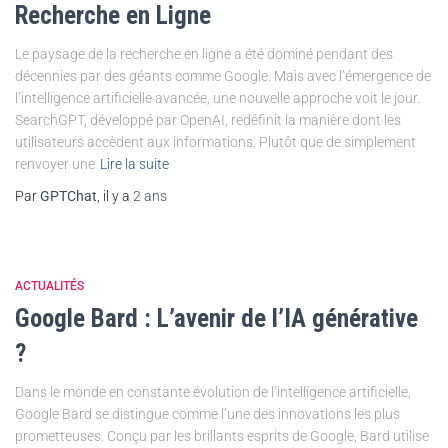
Recherche en Ligne
Le paysage de la recherche en ligne a été dominé pendant des
décennies par des géants comme Google. Mais avec l’émergence de
l’intelligence artificielle avancée, une nouvelle approche voit le jour.
SearchGPT, développé par OpenAI, redéfinit la manière dont les
utilisateurs accèdent aux informations. Plutôt que de simplement
renvoyer une
Lire la suite
Par
GPTChat
, il y a
2 ans
ACTUALITÉS
Google Bard : L’avenir de l’IA générative
?
Dans le monde en constante évolution de l’intelligence artificielle,
Google Bard se distingue comme l’une des innovations les plus
prometteuses. Conçu par les brillants esprits de Google, Bard utilise