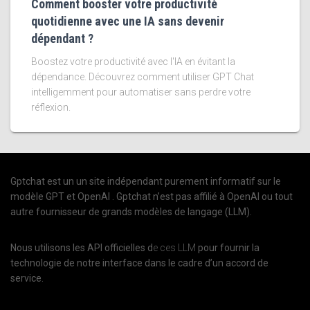
Comment booster votre productivité
quotidienne avec une IA sans devenir
dépendant ?
Boostez votre productivité avec l'IA en évitant la
dépendance. Découvrez comment utiliser GPT Chat
intelligemment pour automatiser sans perdre votre
réflexion.
Gptchat est un un site indépendant purement informatif sur le
modèle GPT et OpenAI . Gptchat n’est pas affilié à OpenAI ou tout
autre fournisseur de grands modèles de langage (LLM).
Nous utilisons les API officielles d
e ces LLM
pour fournir la
technologie de notre interface dans le cadre d’un accord de
service.