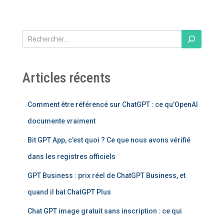
R
e
c
h
Articles récents
e
r
c
Comment être référencé sur ChatGPT : ce qu’OpenAI
h
documente vraiment
e
r
Bit GPT App, c’est quoi ? Ce que nous avons vérifié
dans les registres officiels
GPT Business : prix réel de ChatGPT Business, et
quand il bat ChatGPT Plus
Chat GPT image gratuit sans inscription : ce qui