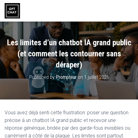
Les limites d’un chatbot IA grand public
(et comment les contourner sans
déraper)
Published by
Prompteur
on
1 juillet 2026
Vous avez déjà senti cette frustration: poser une question
précise à un chatbot IA grand public et recevoir une
réponse générique, bridée par des garde-fous invisibles ou
carrément à côté de la plaque. Les limites sont partout: