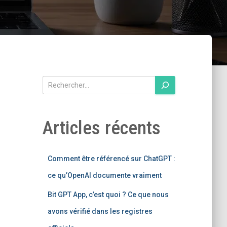
R
e
c
h
Articles récents
e
r
c
Comment être référencé sur ChatGPT :
h
e
ce qu’OpenAI documente vraiment
r
Bit GPT App, c’est quoi ? Ce que nous
avons vérifié dans les registres