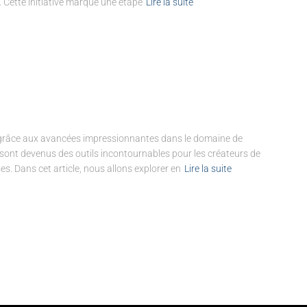
. Cette initiative marque une étape
Lire la suite
on grâce aux avancées impressionnantes dans le domaine de
 IA sont devenus des outils incontournables pour les créateurs de
ses. Dans cet article, nous allons explorer en
Lire la suite