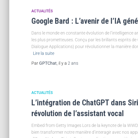
ACTUALITÉS
Google Bard : L’avenir de l’IA géné
Dans le monde en constante évolution de l’intelligence a
les plus prometteuses. Conçu par les brillants esprits d
Dialogue Applications) pour révolutionner la manière d
Lire la suite
Par
GPTChat
, il y a
2 ans
ACTUALITÉS
L’intégration de ChatGPT dans Siri
révolution de l’assistant vocal
Embed from Getty Images Lors de la keynote de la WWDC
bien transformer notre manière d’interagir avec nos appar