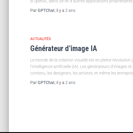
d’OpenAI, dans Siri et d’autres applications propriétaires
Par
GPTChat
, il y a
2 ans
ACTUALITÉS
Générateur d’image IA
Le monde de la création visuelle est en pleine révoluti
l’intelligence artificielle (IA). Les générateurs d’images
contenu, les designers, les artistes, et même les entrepri
Par
GPTChat
, il y a
2 ans