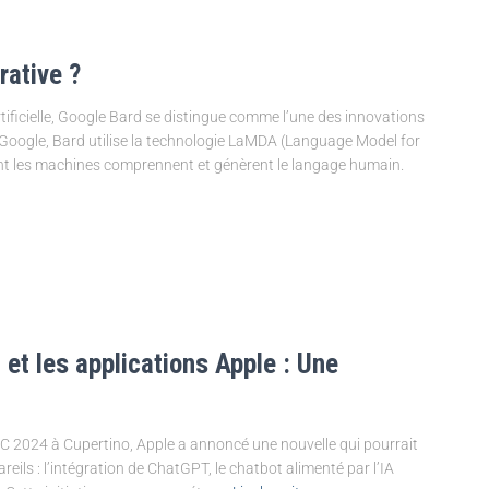
rative ?
rtificielle, Google Bard se distingue comme l’une des innovations
e Google, Bard utilise la technologie LaMDA (Language Model for
ont les machines comprennent et génèrent le langage humain.
 et les applications Apple : Une
 2024 à Cupertino, Apple a annoncé une nouvelle qui pourrait
eils : l’intégration de ChatGPT, le chatbot alimenté par l’IA